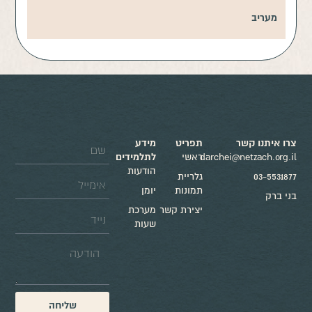
מעריב
צרו איתנו קשר
תפריט
מידע
darchei@netzach.org.il
ראשי
לתלמידים
הודעות
03-5531877
גלריית
תמונות
יומן
בני ברק
יצירת קשר
מערכת
שעות
שליחה